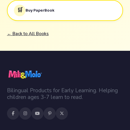
🛒
Buy PaperBook
← Back to All Books
Bilingual Products for Early Learning. Helping
children ages 3-7 learn to read.