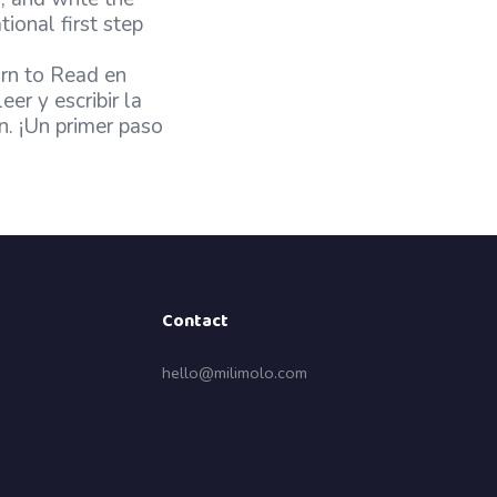
ional first step
arn to Read en
er y escribir la
n. ¡Un primer paso
Contact
hello@milimolo.com