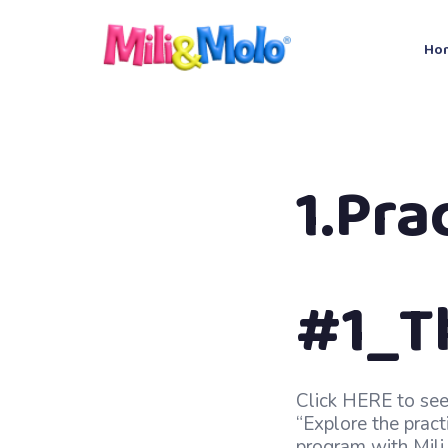
Ho
1.Pra
#1_T
Click HERE to se
“Explore the prac
program with Mili 