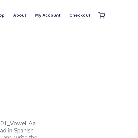
op
About
My Account
Checkout
n 01_Vowel Aa
ad in Spanish
, and write the