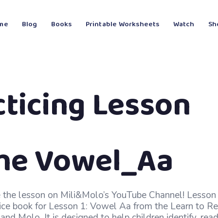
me
Blog
Books
Printable Worksheets
Watch
Sh
cticing Lesson
he Vowel_Aa
e the lesson on Mili&Molo’s YouTube Channel! Lesso
tice book for Lesson 1: Vowel Aa from the Learn to Re
and Molo. It is designed to help children identify, read