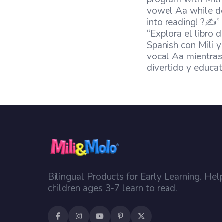
vowel Aa while dev
into reading! ?✍️”
“Explora el libro 
Spanish con Mili y 
vocal Aa mientras
divertido y educat
Bilingual Products for Early Learning. Hel
children ages 3-7 learn to read.