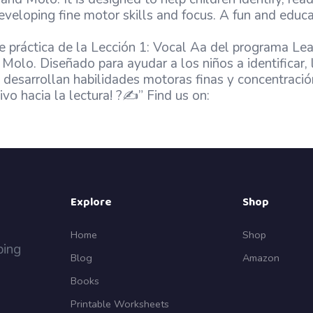
eloping fine motor skills and focus. A fun and educat
de práctica de la Lección 1: Vocal Aa del programa Le
Molo. Diseñado para ayudar a los niños a identificar, le
 desarrollan habilidades motoras finas y concentració
ivo hacia la lectura! ?✍️” Find us on:
Explore
Shop
Home
Shop
ping
Blog
Amazon
Books
Printable Worksheets